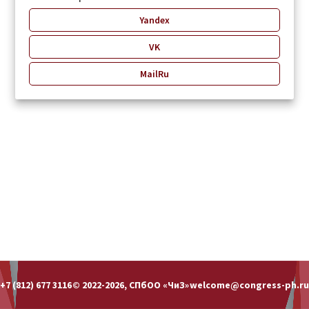
Yandex
VK
MailRu
+7 (812) 677 3116
© 2022-2026, СПбОО «ЧиЗ»
welcome@congress-ph.ru